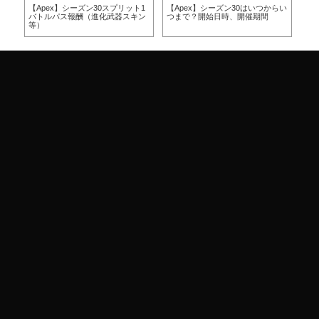
方
【Apex】シーズン30スプリット1
【Apex】シーズン30はいつからい
【A
バトルパス報酬（進化武器スキン
つまで？開始日時、開催期間
つ
等）