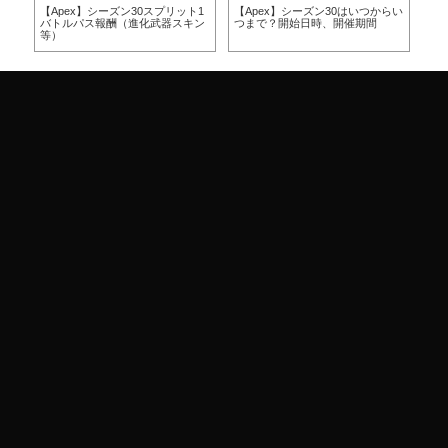
方
【Apex】シーズン30スプリット1
【Apex】シーズン30はいつからい
【A
バトルパス報酬（進化武器スキン
つまで？開始日時、開催期間
つ
等）