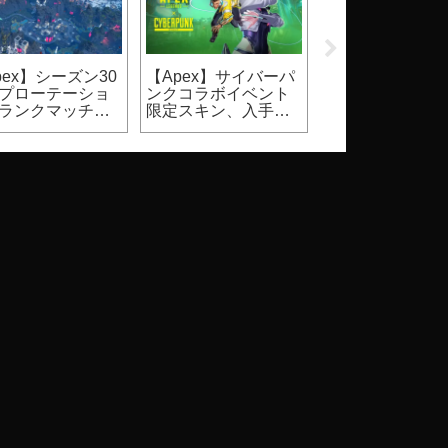
pex】シーズン30
【Apex】サイバーパ
【2026】
プローテーショ
ンクコラボイベント
Steam『DbD』
ランクマッチ、
限定スキン、入手方
ールはいつ？価
ュアルマッチ）
法
割引率等（Dead 
Daylight）