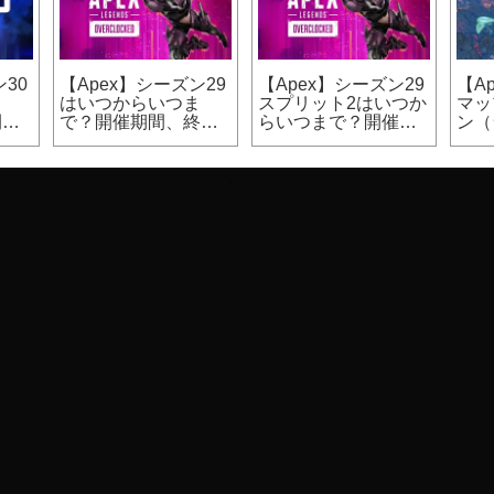
30
【Apex】シーズン29
【Apex】シーズン29
【A
ま
はいつからいつま
スプリット2はいつか
マッ
開催
で？開催期間、終了
らいつまで？開催期
ン（
日時
間
カジ