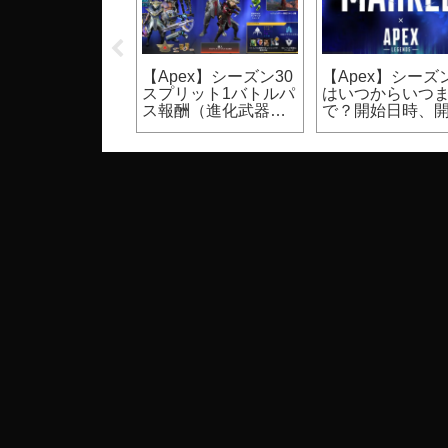
UST】裸体のモ
【Apex】シーズン30
【Apex】シーズン
ク設定方法（PC
スプリット1バトルパ
はいつからいつ
ゲーム）
ス報酬（進化武器ス
で？開始日時、
キン等）
期間