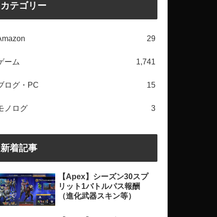
カテゴリー
Amazon
29
ゲーム
1,741
ブログ・PC
15
モノログ
3
新着記事
【Apex】シーズン30スプ
リット1バトルパス報酬
（進化武器スキン等）