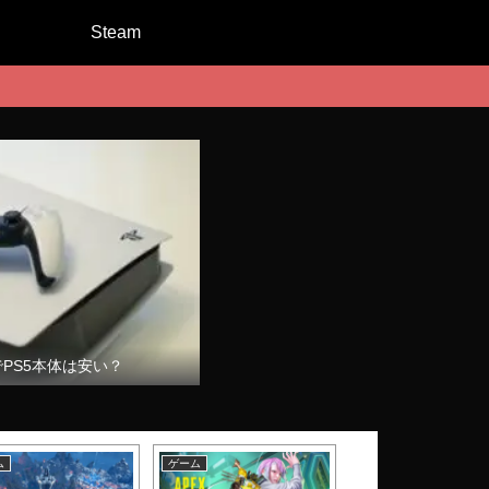
Steam
でPS5本体は安い？
ム
ゲーム
ゲーム