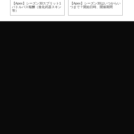
方
【Apex】シーズン30スプリット1
【Apex】シーズン30はいつからい
【A
バトルパス報酬（進化武器スキン
つまで？開始日時、開催期間
つ
等）