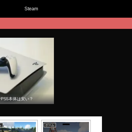
Steam
でPS5本体は安い？
ム
ゲーム
ゲーム