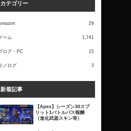
カテゴリー
Amazon
29
ゲーム
1,741
ブログ・PC
15
モノログ
3
新着記事
【Apex】シーズン30スプ
リット1バトルパス報酬
（進化武器スキン等）