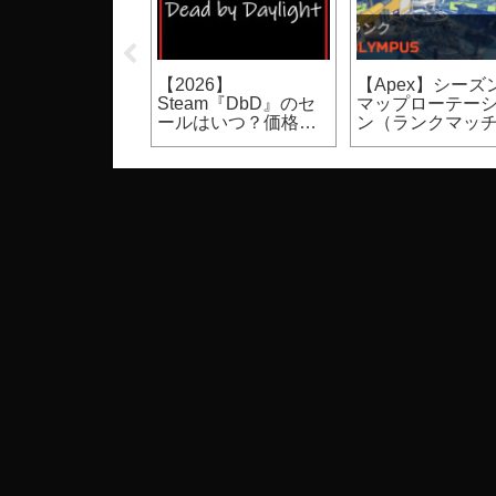
UST】裸体のモ
【Apex】シーズン30
【Apex】シーズン
ク設定方法（PC
スプリット1バトルパ
はいつからいつ
ゲーム）
ス報酬（進化武器ス
で？開始日時、
キン等）
期間