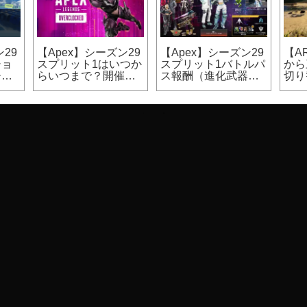
30
【Apex】シーズン29
【Apex】シーズン29
【A
ま
はいつからいつま
スプリット2はいつか
マッ
開催
で？開催期間、終了
らいつまで？開催期
ン（
日時
間
カジ