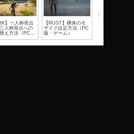
pex】シーズン30
【Apex】サイバーパ
【2026】
プローテーショ
ンクコラボイベント
Steam『DbD』
ランクマッチ、
限定スキン、入手方
ールはいつ？価
ュアルマッチ）
法
割引率等（Dead 
Daylight）