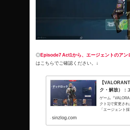
◎
Episode7 Act1から、エージェントの
はこちらでご確認ください。↓
【VALORA
ク・解放）：
ゲーム『VALORA
クト1)で変更さ
「エージェント採
に！
sinzlog.com