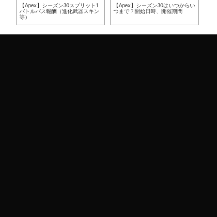
方
【Apex】シーズン30スプリット1
【Apex】シーズン30はいつからい
【A
バトルパス報酬（進化武器スキン
つまで？開始日時、開催期間
つ
等）