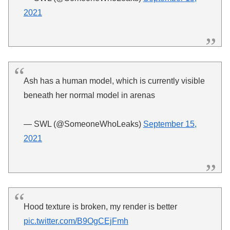
2021
Ash has a human model, which is currently visible
beneath her normal model in arenas
— SWL (@SomeoneWhoLeaks)
September 15,
2021
Hood texture is broken, my render is better
pic.twitter.com/B9OgCEjFmh