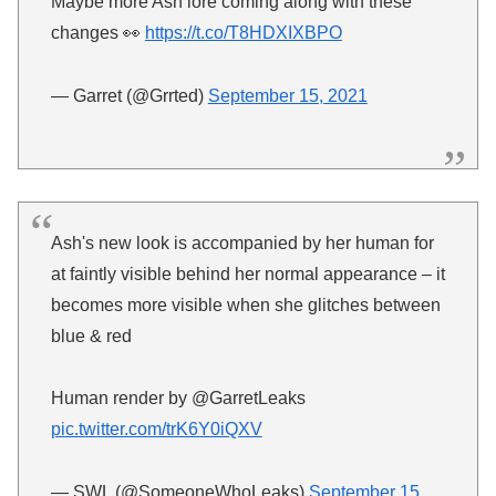
Maybe more Ash lore coming along with these
changes 👀
https://t.co/T8HDXIXBPO
— Garret (@Grrted)
September 15, 2021
Ash's new look is accompanied by her human for
at faintly visible behind her normal appearance – it
becomes more visible when she glitches between
blue & red
Human render by @GarretLeaks
pic.twitter.com/trK6Y0iQXV
— SWL (@SomeoneWhoLeaks)
September 15,