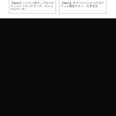
ト2
【Apex】シーズン30マップローテ
【Apex】サイバーパンクコラボイ
【2
ーション（ランクマッチ、カジュ
ベント限定スキン、入手方法
はい
アルマッチ）
by 