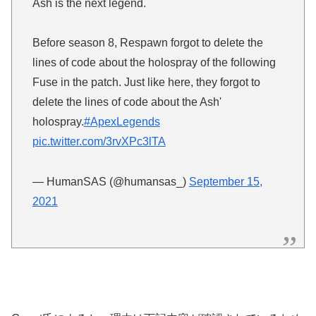
Ash is the next legend.
Before season 8, Respawn forgot to delete the
lines of code about the holospray of the following
Fuse in the patch. Just like here, they forgot to
delete the lines of code about the Ash'
holospray.
#ApexLegends
pic.twitter.com/3rvXPc3lTA
— HumanSAS (@humansas_)
September 15,
2021