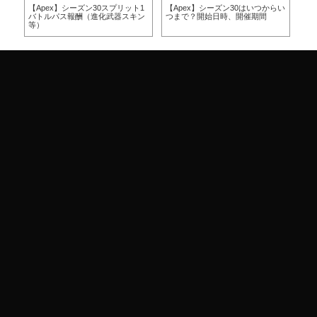
方
【Apex】シーズン30スプリット1
【Apex】シーズン30はいつからい
【A
バトルパス報酬（進化武器スキン
つまで？開始日時、開催期間
つ
等）