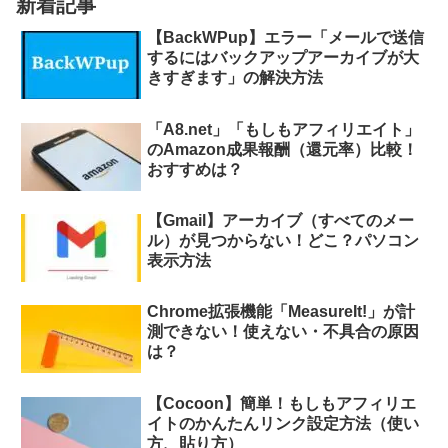
新着記事
【BackWPup】エラー「メールで送信
するにはバックアップアーカイブが大
きすぎます」の解決方法
「A8.net」「もしもアフィリエイト」
のAmazon成果報酬（還元率）比較！
おすすめは？
【Gmail】アーカイブ（すべてのメー
ル）が見つからない！どこ？パソコン
表示方法
Chrome拡張機能「MeasureIt!」が計
測できない！使えない・不具合の原因
は？
【Cocoon】簡単！もしもアフィリエ
イトのかんたんリンク設定方法（使い
方、貼り方）