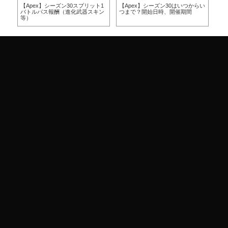
方
【Apex】シーズン30スプリット1
【Apex】シーズン30はいつからい
【A
バトルパス報酬（進化武器スキン
つまで？開始日時、開催期間
つ
等）